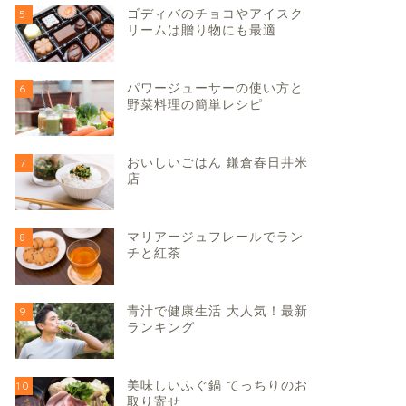
ゴディバのチョコやアイスク
5
リームは贈り物にも最適
パワージューサーの使い方と
6
野菜料理の簡単レシピ
おいしいごはん 鎌倉春日井米
7
店
マリアージュフレールでラン
8
チと紅茶
青汁で健康生活 大人気！最新
9
ランキング
美味しいふぐ鍋 てっちりのお
10
取り寄せ