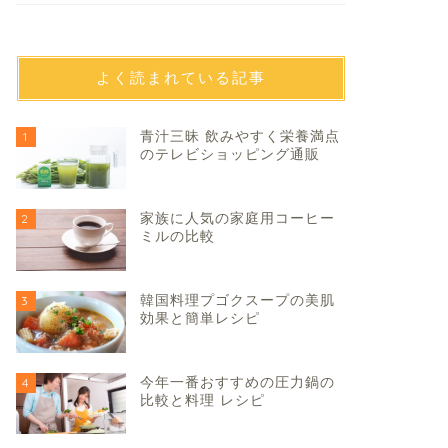
よく読まれている記事
青汁三昧 飲みやすく栄養満点
1
のテレビショッピング通販
家族に人気の家庭用コーヒー
2
ミルの比較
韓国料理プゴクスープの美肌
3
効果と簡単レシピ
今年一番おすすめの圧力鍋の
4
比較と料理 レシピ